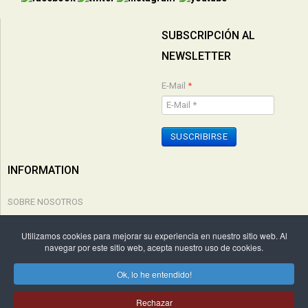
SUBSCRIPCIÓN AL
NEWSLETTER
E-Mail
*
SUSCRIBIRSE
INFORMATION
SOBRE NOSOTROS
POLÍTICA DE PRIVACIDAD
Utilizamos cookies para mejorar su experiencia en nuestro sitio web. Al
navegar por este sitio web, acepta nuestro uso de cookies.
CONDICIONES COMPRA
Ok, lo he entendido!
Copyright © 2026 Edicions Cal·lígraf. Todos los derechos reservados. by
Rechazar