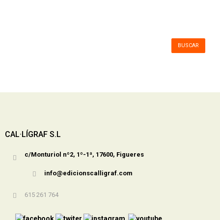
BUSCAR
CAL·LÍGRAF S.L
c/Monturiol nº2, 1º-1ª, 17600, Figueres
info@edicionscalligraf.com
615 261 764