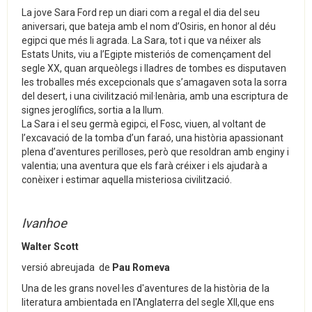
La jove Sara Ford rep un diari com a regal el dia del seu
aniversari, que bateja amb el nom d’Osiris, en honor al déu
egipci que més li agrada. La Sara, tot i que va néixer als
Estats Units, viu a l’Egipte misteriós de començament del
segle XX, quan arqueòlegs i lladres de tombes es disputaven
les troballes més excepcionals que s’amagaven sota la sorra
del desert, i una civilització mil·lenària, amb una escriptura de
signes jeroglífics, sortia a la llum.
La Sara i el seu germà egipci, el Fosc, viuen, al voltant de
l’excavació de la tomba d’un faraó, una història apassionant
plena d’aventures perilloses, però que resoldran amb enginy i
valentia; una aventura que els farà créixer i els ajudarà a
conèixer i estimar aquella misteriosa civilització.
Ivanhoe
Walter Scott
versió abreujada de
Pau Romeva
Una de les grans novel·les d'aventures de la història de la
literatura ambientada en l'Anglaterra del segle XII,que ens