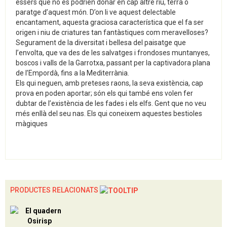
éssers que no es podrien donar en cap altre riu, terra o
paratge d’aquest món. D’on li ve aquest delectable
encantament, aquesta graciosa característica que el fa ser
origen i niu de criatures tan fantàstiques com meravelloses?
Segurament de la diversitat i bellesa del paisatge que
l’envolta, que va des de les salvatges i frondoses muntanyes,
boscos i valls de la Garrotxa, passant per la captivadora plana
de l’Empordà, fins a la Mediterrània.
Els qui neguen, amb preteses raons, la seva existència, cap
prova en poden aportar; són els qui també ens volen fer
dubtar de l’existència de les fades i els elfs. Gent que no veu
més enllà del seu nas. Els qui coneixem aquestes bestioles
màgiques
PRODUCTES RELACIONATS