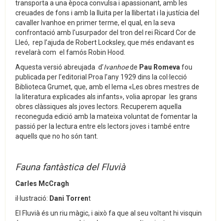
transporta a una època convulsa i apassionant, amb les
creuades de fons i amb la lluita per la llibertat i la justícia del
cavaller Ivanhoe en primer terme, el qual, en la seva
confrontació amb l'usurpador del tron del rei Ricard Cor de
Lleó, rep l’ajuda de Robert Locksley, que més endavant es
revelarà com el famós Robin Hood.
Aquesta versió abreujada d’
Ivanhoe
de
Pau Romeva
fou
publicada per l’editorial Proa l’any 1929 dins la col·lecció
Biblioteca Grumet, que, amb el lema «Les obres mestres de
la literatura explicades als infants», volia apropar les grans
obres clàssiques als joves lectors. Recuperem aquella
reconeguda edició amb la mateixa voluntat de fomentar la
passió per la lectura entre els lectors joves i també entre
aquells que no ho són tant.
Fauna fantàstica del Fluvià
Carles McCragh
il·lustració:
Dani Torren
t
El Fluvià és un riu màgic, i això fa que al seu voltant hi visquin