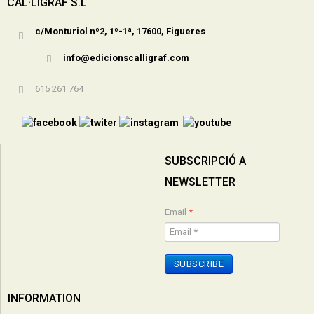
CAL·LÍGRAF S.L
c/Monturiol nº2, 1º-1ª, 17600, Figueres
info@edicionscalligraf.com
615 261 764
SUBSCRIPCIÓ A
NEWSLETTER
Email
*
SUBSCRIBE
INFORMATION