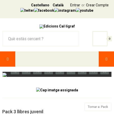
Castellano
Català
Entrar
Crear Compte
0
1
2
3
4
5
6
7
8
9
10
11
12
13
14
15
16
17
18
19
20
Tornar a: Pack
Pack 3 llibres juvenil