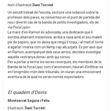
text i il·lustració
Dani Torrent
Un senzill treball de l’escola, escriure una redacció sobre la
professió dels pares, es converteix en el punt de partida del
nou i divertit cas de la banda de petits investigadors, els de
«la Poca Lipsi».
La mare d’en Ramon és advocada, una dedicació que li
sembla altament misteriosa: arriba a casa amb el seu maletí
ple de papers, que no deixa que ningú li toqui, i al matí el torna
a agafar i marxa com un llamp cap als jutjats. És per això que
en Ramon, acompanyat dels seus amics, decideix investigar
aquella «estranya dona» amb qui conviu.
Per a portar a terme les seves recerques, els membres de la
Banda de la Poca Lipsi, com s’anomenen, hauran d’infiltrar-se
en l’enigmàtic món dels tribunals, on viuran una emocionant
aventura de la qual no seran només espectadors.
El quadern d'Osiris
Montserrat Segura i Feliu
il·lustració:
Dani Torren
t