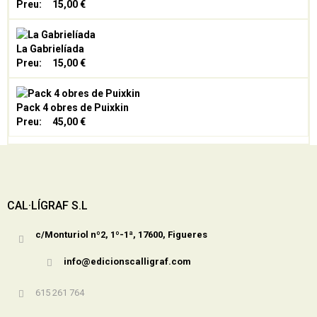
Preu:
15,00 €
La Gabrielíada
Preu:
15,00 €
Pack 4 obres de Puixkin
Preu:
45,00 €
CAL·LÍGRAF S.L
c/Monturiol nº2, 1º-1ª, 17600, Figueres
info@edicionscalligraf.com
615 261 764