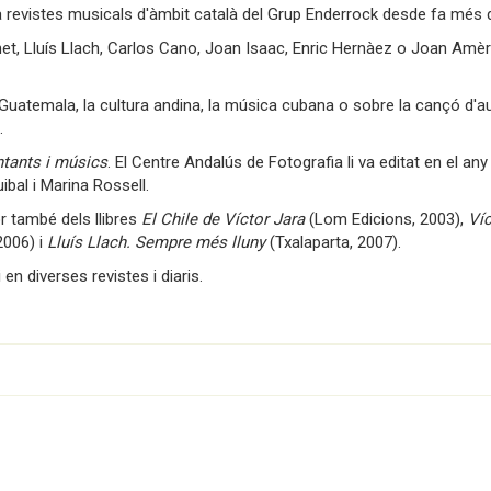
a revistes musicals d'àmbit català del Grup Enderrock desde fa més 
et, Lluís Llach, Carlos Cano, Joan Isaac, Enric Hernàez o Joan Amèri
 Guatemala, la cultura andina, la música cubana o sobre la cançó d'a
.
ntants i músics
. El Centre Andalús de Fotografia li va editat en el any 
ibal i Marina Rossell.
r també dels llibres
El Chile de Víctor Jara
(Lom Edicions, 2003),
Víc
2006) i
Lluís Llach. Sempre més lluny
(Txalaparta, 2007).
en diverses revistes i diaris.