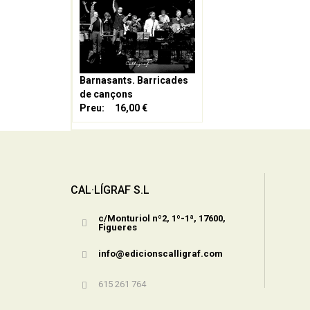
Barnasants. Barricades
de cançons
Preu:
16,00 €
CAL·LÍGRAF S.L
c/Monturiol nº2, 1º-1ª, 17600,
Figueres
info@edicionscalligraf.com
615 261 764