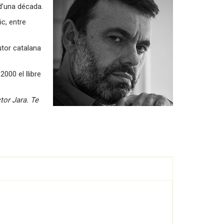
d’una década.
c, entre
utor catalana
2000 el llibre
tor Jara. Te