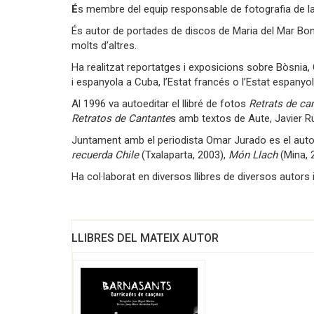
É
s membre del equip responsable de fotografia de l
És autor de portades de discos de Maria del Mar Bon
molts d’altres.
Ha realitzat reportatges i exposicions sobre Bòsnia,
i espanyola a Cuba, l’Estat francés o l’Estat espanyol
Al 1996 va autoeditar el llibré de fotos
Retrats de ca
Retratos de Cantante
s amb textos de Aute, Javier Ru
Juntament amb el periodista Omar Jurado es el auto
recuerda Chile
(Txalaparta, 2003),
Món Llach
(Mina, 
Ha col·laborat en diversos llibres de diversos autors i 
LLIBRES DEL MATEIX AUTOR